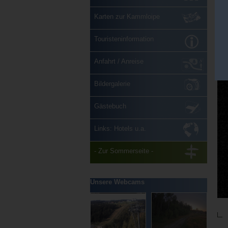
Karten zur Kammloipe
Touristeninformation
Anfahrt / Anreise
Bildergalerie
Gästebuch
Links: Hotels u.a.
- Zur Sommerseite -
Unsere Webcams