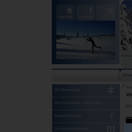
Startseite
Facebook
X
Johan
Sie b
Die Kammloipe
We
Die Kammloipe - mehr Infos
Bli
Kammskitouren
Sicherheitshinweise