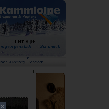
Fernloipe
nngeorgenstadt — Schöneck
nbach-Muldenberg
Schöneck