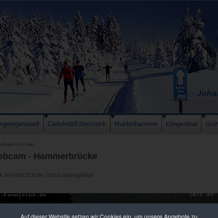
Joha
ngeorgenstadt
Carlsfeld/Eibenstock
Muldenhammer
Klingenthal
Grü
efinden sich hier:
bcam - Hammerbrücke
ck von der Schule zum Loipengebiet
Auf dieser Website setzen wir Cookies ein, um unsere Angebote zu