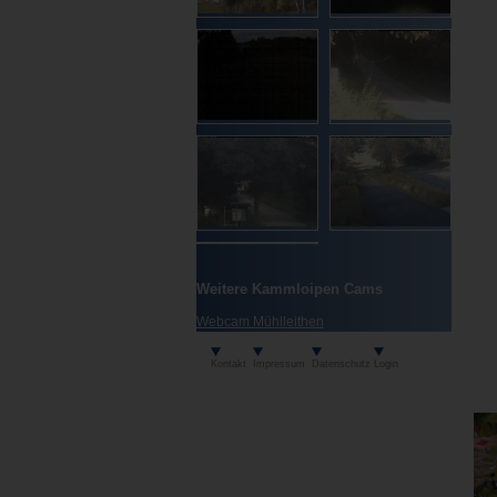
Weitere Kammloipen Cams
Webcam Mühlleithen
Kontakt
Impressum
Datenschutz
Login