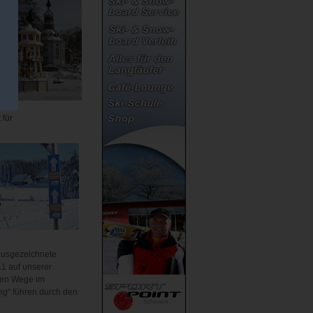
 für
ausgezeichnete
11 auf unserer
hen Wege im
g" führen durch den