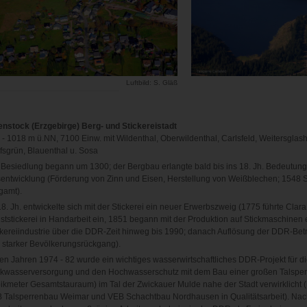
Luftbild: S. Gläß
enstock (Erzgebirge) Berg- und Stickereistadt
 - 1018 m ü.NN, 7100 Einw. mit Wildenthal, Oberwildenthal, Carlsfeld, Weitersglash
fsgrün, Blauenthal u. Sosa
 Besiedlung begann um 1300; der Bergbau erlangte bald bis ins 18. Jh. Bedeutung 
sentwicklung (Förderung von Zinn und Eisen, Herstellung von Weißblechen; 1548 S
gamt).
18. Jh. entwickelte sich mit der Stickerei ein neuer Erwerbszweig (1775 führte Cla
ststickerei in Handarbeit ein, 1851 begann mit der Produktion auf Stickmaschinen e
ckereiindustrie über die DDR-Zeit hinweg bis 1990; danach Auflösung der DDR-Betri
 starker Bevölkerungsrückgang).
den Jahren 1974 - 82 wurde ein wichtiges wasserwirtschaftliches DDR-Projekt für di
nkwasserversorgung und den Hochwasserschutz mit dem Bau einer großen Talsperre
ikmeter Gesamtstauraum) im Tal der Zwickauer Mulde nahe der Stadt verwirklicht
 Talsperrenbau Weimar und VEB Schachtbau Nordhausen in Qualitätsarbeit). Nac