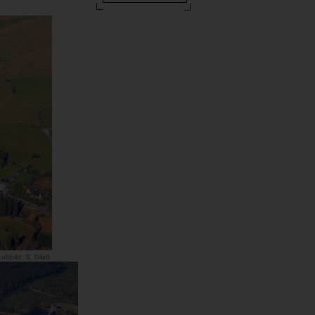
uftbild: S. Gläß