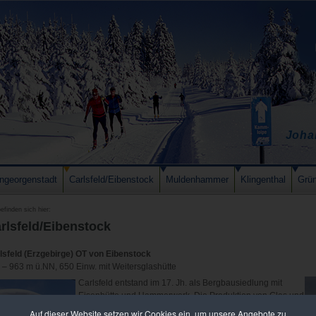
Joha
ngeorgenstadt
Carlsfeld/Eibenstock
Muldenhammer
Klingenthal
Grü
efinden sich hier:
rlsfeld/Eibenstock
lsfeld (Erzgebirge) OT von Eibenstock
 – 963 m ü.NN, 650 Einw. mit Weitersglashütte
Carlsfeld entstand im 17. Jh. als Bergbausiedlung mit
Eisenhütte und Hammerwerk. Die Produktion von Glas und
Musikinstrumenten war bis ins 20. Jh. von Bedeutung.
Auf dieser Website setzen wir Cookies ein, um unsere Angebote zu