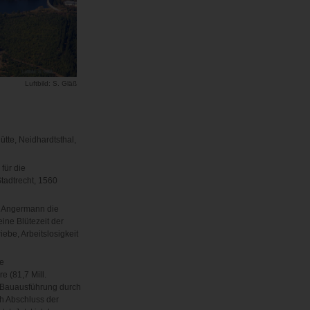
Luftbild: S. Gläß
ütte, Neidhardtsthal,
für die
tadtrecht, 1560
ra Angermann die
ine Blütezeit der
ebe, Arbeitslosigkeit
e
 (81,7 Mill.
 (Bauausführung durch
h Abschluss der