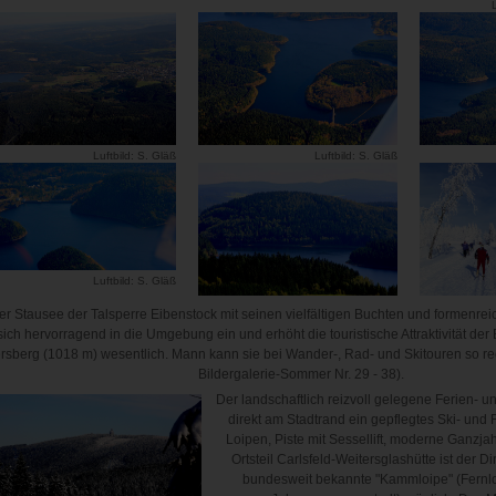
L
Luftbild: S. Gläß
Luftbild: S. Gläß
Luftbild: S. Gläß
er Stausee der Talsperre Eibenstock mit seinen vielfältigen Buchten und formenrei
sich hervorragend in die Umgebung ein und erhöht die touristische Attraktivität de
rsberg (1018 m) wesentlich. Mann kann sie bei Wander-, Rad- und Skitouren so re
Bildergalerie-Sommer Nr. 29 - 38).
Der landschaftlich reizvoll gelegene Ferien- un
direkt am Stadtrand ein gepflegtes Ski- und Fr
Loipen, Piste mit Sessellift, moderne Ganzja
Ortsteil Carlsfeld-Weitersglashütte ist der Di
bundesweit bekannte "Kammloipe" (Fernl