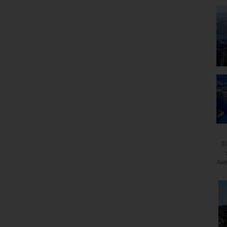
D
Aue