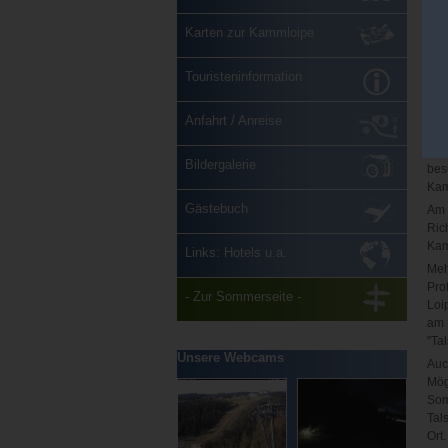
Karten zur Kammloipe
Touristeninformation
Anfahrt / Anreise
Bildergalerie
bes
Kam
Gästebuch
Am 
Ric
Kam
Links: Hotels u.a.
Meh
Pro
- Zur Sommerseite -
Loip
am 
"Ta
Unsere Webcams
Auc
Mögl
Som
Tal
Ort.