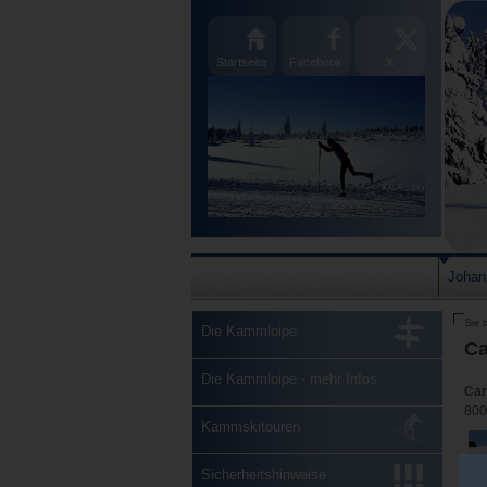
Startseite
Facebook
X
Johan
Sie b
Die Kammloipe
Ca
Die Kammloipe - mehr Infos
Car
800
Kammskitouren
Sicherheitshinweise