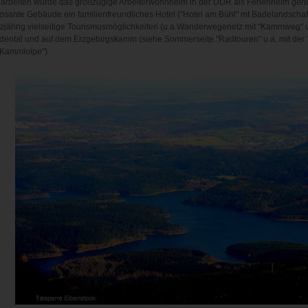
arbeiten wurde das großzügige Arbeiterwohnheim in der DDR als Ferienheim genutzt
osante Gebäude ein familienfreundliches Hotel ("Hotel am Bühl" mt Badelandschaft)
zjährig vielseitige Tourismusmöglichkeiten (u.a.Wanderwegenetz mit "Kammweg" u
dental und auf dem Erzgebirgskamm (siehe Sommerseite "Radtouren" u.a. mit der
 Kammloipe").