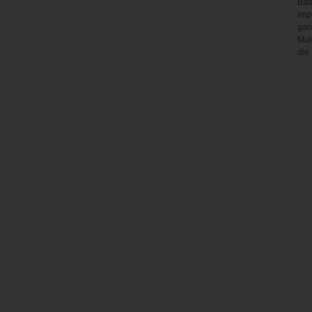
Bau
imp
gan
Mul
die