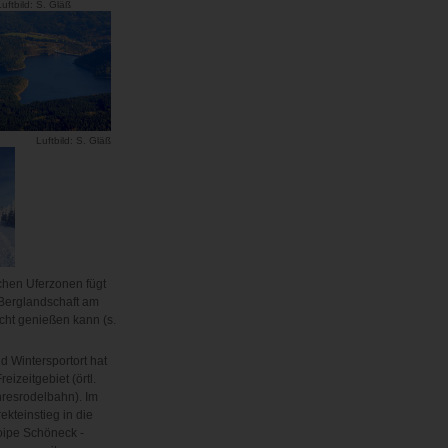
uftbild: S. Gläß
Luftbild: S. Gläß
chen Uferzonen fügt
r Berglandschaft am
cht genießen kann (s.
d Wintersportort hat
eizeitgebiet (örtl.
hresrodelbahn). Im
rekteinstieg in die
oipe Schöneck -