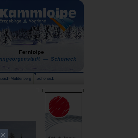
Fernloipe
nngeorgenstadt — Schöneck
nbach-Muldenberg
Schöneck