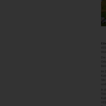
Eib
455
Wol
Die
Ort
Ber
Im 
Kun
Sti
und
In 
Tri
Kub
VEB