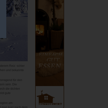
derem Reiz: schier
öhen und bekannte
orragend für den
ern sein. Die
rch die dichten
ist gute
beginn am
gt man kurz nach dem