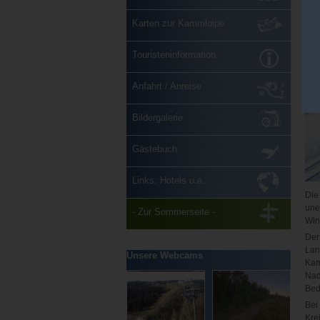
Karten zur Kammloipe
Touristeninformation
Anfahrt / Anreise
Bildergalerie
Gästebuch
Links: Hotels u.a.
Die
une
- Zur Sommerseite -
Win
Der
Lan
Unsere Webcams
Kam
Nad
Bed
Bei
Kre