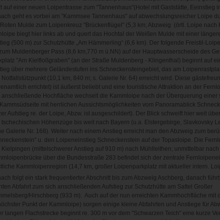
rt auf einer neuen Loipentrasse zum "Tannenhaus"(Hotel mit Gaststätte, Eeinstieg in
ach geht es vorbei am "Kammsee Tannenhaus" auf abwechslungsreicher Loipe du
 Roten Mulde zum Loipenkreuz "Brückenflügel" (5,3 km; Abzweig (örtl. Loipe nach 
nloipe biegt hier links ab und quert das Hochtal der Weißen Mulde mit einer länge
tieg (500 m) zur Schutzhütte „Am Hämmerling“ (6,6 km). Der folgende Freistil-Loipe
 zum Muldenberger Pass (8,6 km,770 m ü.NN) auf der Hauptwasserscheide des Ge
kplatz "Am Kielfloßgraben" (an der Straße Muldenberg - Klingenthal) beginnt auf eine
tieg über mehrere Geländestufen ins Schneckensteingebiet, das am Loipenrastpla
Notfallstützpunkt (10,1 km, 840 m; s. Galerie Nr. 64) erreicht wird. Diese gästefreu
enamtlich errichtet) ist äußerst beliebt und eine touristische Attraktion an der Fernl
 anschließende Hochfläche wechselt die Kammloipe nach der Überquerung einer 
 Kammsüdseite mit herrlichen Aussichtsmöglichkeiten vom Panoramablick Schneck
er Aufstieg re. der Loipe, Abzw. ist ausgeschildert). Der Blick schweift hier weit üb
 tschechischen Höhenzüge bis weit nach Bayern (u.a. Elstergebirge, Slavkovsky Le
he Galerie Nr. 168). Weiter nach einem Anstieg erreicht man den Abzweig zum ber
hneckenstein" u. den Loipeneinstieg Schneckenstein auf der Topasloipe. Die Fernlo
 Kielpingen (mittelschwerer Anstieg auf 910 m) nach Mühlleithen; unmittelbar nach
mloipenbrücke über die Bundesstraße 283 befindet sich der zentrale Fernloipenein
tliche Kammloipenregion (14,7 km, großer Loipenparkplatz mit aktueller intern. Loipe
ach folgt ein stark frequentierter Abschnitt bis zum Abzweig Aschberg, danach führt
chten Abfahrt zum sich anschließenden Aufstieg zur Schutzhütte am Sattel Großer
melsberg/Hirschberg (933 m). Auch auf der nun erreichten Kammhochfläche mit 
höchster Punkt der Kammloipe) sorgen einige kleine Abfahrten und Anstiege für A
er langen Flachstrecke beginnt re. 300 m vor dem "Schwarzen Teich" eine kurze Ve