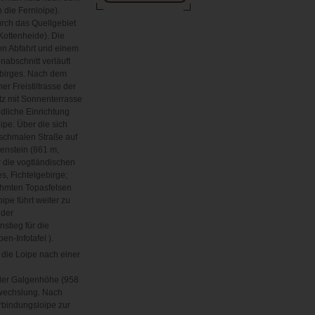
 die Fernloipe).
rch das Quellgebiet
Kottenheide). Die
ren Abfahrt und einem
nabschnitt verläuft
birges. Nach dem
r Freistiltrasse der
tz mit Sonnenterrasse
ndliche Einrichtung
oipe. Über die sich
schmalen Straße auf
enstein (861 m,
er die vogtländischen
s, Fichtelgebirge;
ühmten Topasfelsen
ipe führt weiter zu
 der
stieg für die
n-Infotafel ).
 die Loipe nach einer
der Galgenhöhe (958
bwechslung. Nach
rbindungsloipe zur