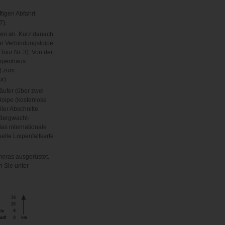
tigen Abfahrt
7).
leni ab. Kurz danach
r Verbindungsloipe
Tour Nr. 3). Von der
oipenhaus
) zum
ur).
äufer (über zwei
loipe (kostenlose
ler Abschnitte
 Bergwacht-
as internationale
lle Loipenfaltkarte
meras ausgerüstet.
n Sie unter