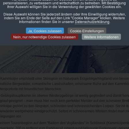
personalisieren, zu verbessern und wirtschaftlich zu betreiben. Mit Bestätigung
Ihrer Auswahl willigen Sie in die Verwendung der gewählten Cookies ein.
Diese Auswahl können Sie jederzeit ändern oder Ihre Einwilligung widerrufen,
indem Sie am Ende der Seite auf den Link "Cookie Manager" klicken. Weitere
Informationen finden Sie in unserer
Datenschutzerklärung
.
Ja, Cookies zulassen
Cookie-Einstellungen
Nein, nur notwendige Cookies zulassen
Weitere Informationen
 Kammloipe erschließt eine Skiregion im Naturpark Erzgebirge/Vogtland von beson
ndliche Bergwälder, romantische Landschaften, erholsame Ruhe auf den Kammh
tersportorte mit freundlichen Menschen.
 Gebirgshauptkamm im oberen Westerzgebirge ist wenig gegliedert und damit herv
glauf geeignet – man muss hier noch kein perfekter Meister auf den schmalen Brett
mloipe gehört zu den längsten, schönsten und schneesichersten Loipen. Sie ist du
elwälder weitgehend windgeschützt. Selbst in schneearmen Wintern findet man me
ingungen vor.
 einem Tourenbeginn auf dem "Balkon des Vogtlandes" in Schöneck (Kammloipen
isverkehr, 200 m entfernt vom Parkhaus/Loipenhaus/Haltepunkt Ferienpark) gelan