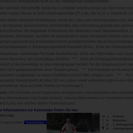
hechischen Skimagistrale KLM (an der Staatsgrenze ausgeschildert).
der nächsten Schutzhütte zweigt die Carlsfelder Anschlussloipe ab. Nach einer zünf
men wieder Häuser in Sicht: Weitersglashütte (27,4 km, 882 m; Ü, s. Galerie Nr. 13
 dem letzten Abschnitt (Freistilloipe) zweigt die Loipe zum Grenzübergang nach Je
gt der Abzweig Sauschwemme (Schutzhütte); über Henneberg gelangt man auf eine
 tschechischen Ski-Magistrale (Fortsetzung der Skiferntour nach Oberwiesenthal, s. 
espinne „Dreckpfütz“ aus führt die Kammloipe in einer erholsamen Abfahrt zum L
anngeorgenstadt und anschließend leicht ansteigend weiter (kurze Anschlussloipe
pengroßparkplatz in Johanngeorgenstadt-Neustadt (36 km, Ende der Fernloipento
 Kammloipe -beliebteste Fernloipe Deutschlands- ist für alle Skitouristen und Langl
lionen Besucher) ein nachhaltiges Erlebnis! *** Auch als Erholungs/Gesundheits
zung!) ist die Kammloipe in allen Altersgruppen beliebt. Für die Umgehung sehr stei
den 2023 gästefreundliche neue Trassen gebaut. *** Die Fernloipe ist mit einem
fallsystem ausgerüstet, so dass in Notfällen schnell Hilfe erfolgen kann. *** Für d
pengebiet Kammloipe/KLM (über 300 km Loipen direkt verbunden) gibt es eine aktue
ort lieferbar, Klick auf Seite "Karten zur Kammloipe").
weis
: Die Fernloipe ist zur Ergänzung des täglichen Loipenberichtes mit Loipenka
tere Informationen und Details (einschl. Unterkunftshinweise) zur Kammloipe finde
tels"/Links und auf den Seiten "Kammskitouren".
r Informationen zur Kammloipe finden Sie hier
.
kierung:
e Loipenschilder
" Kammloipe "