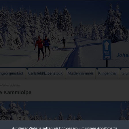
Joha
ngeorgenstadt
Carlsfeld/Eibenstock
Muldenhammer
Klingenthal
Grü
efinden sich hier:
e Kammloipe
Auf dieser Website setzen wir Cookies ein, um unsere Angebote zu