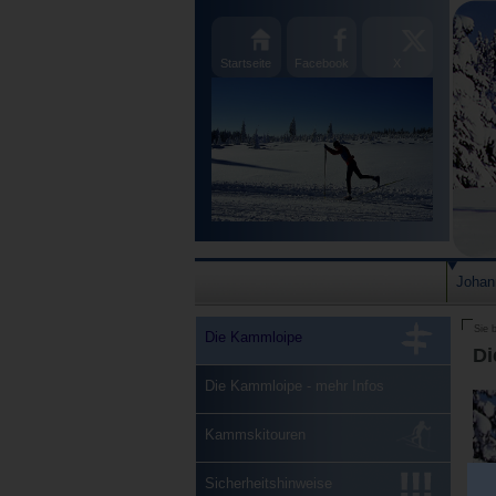
Startseite
Facebook
X
Johan
Sie b
Die Kammloipe
Di
Die Kammloipe - mehr Infos
Kammskitouren
Sicherheitshinweise