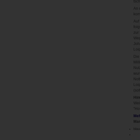
tsc
An 
kom
Auf
fol
zur
Weg
Joh
Loi
Die
Mil
Nut
wur
Not
Loi
(sof
Hin
Wei
"Ho
Meh
Mar
blau