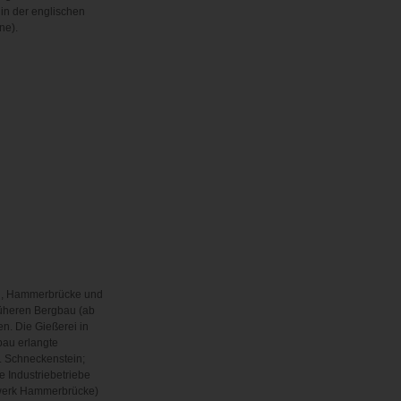
 in der englischen
ne).
l, Hammerbrücke und
üheren Bergbau (ab
n. Die Gießerei in
bau erlangte
. Schneckenstein;
 Industriebetriebe
lwerk Hammerbrücke)