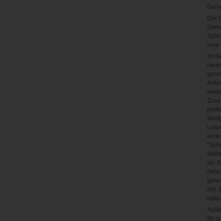
Gemei
Der l
Geme
Schne
eine 
Im B
neue 
gesch
Anbi
weit
Zusa
perfe
Wolfg
Loipe
einer
"Schn
Waldg
als S
(Mor
gewa
(M). 
natio
Auße
50 na