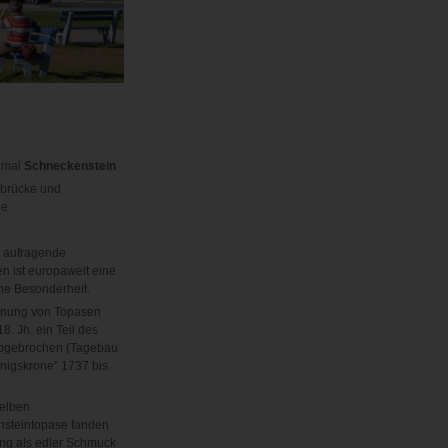
kmal
Schneckenstein
nbrücke und
le
r aufragende
n ist europaweit eine
he Besonderheit.
nnung von Topasen
8. Jh. ein Teil des
bgebrochen (Tagebau
nigskrone" 1737 bis
elben
steintopase fanden
g als edler Schmuck