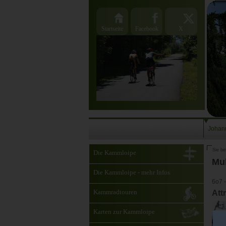
Startseite
Facebook
X
Johan
Sie be
Die Kammloipe
Mu
Die Kammloipe - mehr Infos
6o7 
Kammradtouren
Att
Karten zur Kammloipe