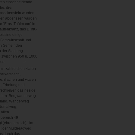
gten einschneidende
be, drei
Schneckenstein wurden
ser, abgerissen wurden
e "Ernst Thälmann" in
autenkranz, das DHfK-
it sind einige
Forstwirtschaft und
nen Gemeinden
 der Siedlung
 zwischen 950 u. 1000
ndkreises. ...-
mit zahlreichen klaren
Markersbach,
hflächen und vitalen
b, Erholung und
schließen das riesige
Intern. Bergwanderweg
tland, Wanderweg
ldentalweg,
 allen
ebereich 49
t (ehrenamtlich). Im
h; der Mulderadweg
us durch das