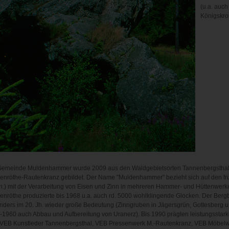
(u.a. auch
Königskro
Gemeinde Muldenhammer wurde 2009 aus den Waldgebietsorten Tannenbergstha
enröthe-Rautenkranz gebildet. Der Name "Muldenhammer" bezieht sich auf den fr
h.) mit der Verarbeitung von Eisen und Zinn in mehreren Hammer- und Hüttenwerke
nröthe produzierte bis 1968 u.a. auch rd. 5000 wohlklingende Glocken. Der Berg
nders im 20. Jh. wieder große Bedeutung (Zinngruben in Jägersgrün, Gottesberg u
1960 auch Abbau und Aufbereitung von Uranerz). Bis 1990 prägten leistungsstarke
. VEB Kunstleder Tannenbergsthal, VEB Pressenwerk M.-Rautenkranz, VEB Möbe