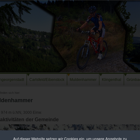
ngeorgenstadt
Carlsfeld/Eibenstock
Muldenhammer
Klingenthal
Grünba
finden sich hier:
ldenhammer
- 974 m ü.NN, 3000 Einw.
raktivitäten der Gemeinde
Auf dieser Website setzen wir Cookies ein, um unsere Angebote zu