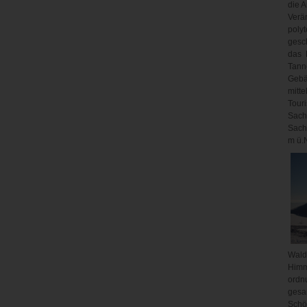
die A
Verän
polyt
gesc
das 
Tann
Gebäu
mitte
Tour
Sach
Sach
m ü.
Wald
Himme
ordn
gesa
Schö