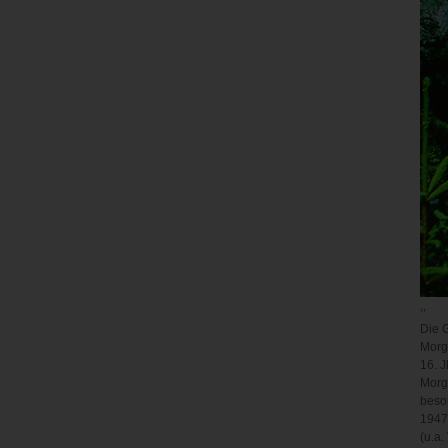
,,
Die 
Morg
16. J
Morge
beso
1947-
(u.a