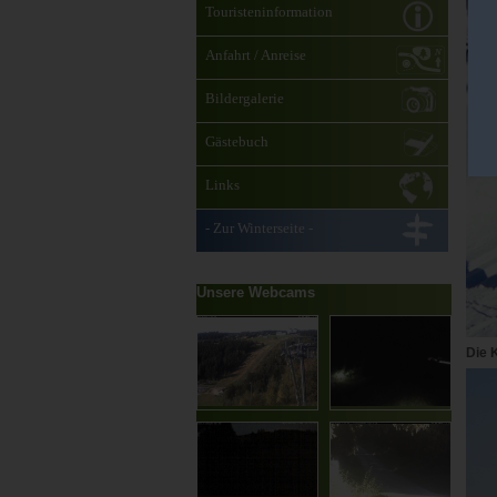
Touristeninformation
Anfahrt / Anreise
Bildergalerie
Gästebuch
Links
- Zur Winterseite -
Unsere Webcams
Die 