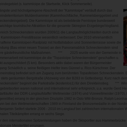
ndegebiet (s. kammloipe.de Startseite, Klick Sommerseite).
ängste und höchstgelegene Abschnitt der "Kammloipe" verläuft durch das
indeterritorium Muldenhammer (Kammhochfläche, Rammelsberggebiet und
ckensteingebiet). Die Kammloipe ist als beliebteste Fernloipe bundesweit
wichtige touristische Attraktion für die gesamte Skiregion Erzgebirge/Vogtland.
ereich Schneckenstein wurden 2009/11 die Langlaufmöglichkeiten durch eine
Kammloipen-Freistiltrasse wesentlich verbessert. Der 2010 ehrenamtlich
affene Kammloipen-Rastplatz mit Notfallstation und Sonnenterrasse sowie die
ndung (Bau einer neuen Trasse) an den Panoramablick Schneckenstein sind
ere gästefreundliche Maßnahmen. *** 2025 wurde von der Gemeinde in
mmenarbeit mit kammloipe.de die "Topasloipe Schneckenstein" geschaffen u.
kt ausgeschildert (5 km). Besonders aktiv dabei waren der Bürgermeister
ang Schädlich u. seine fleißigen Helfer Ines Günnel u. Rico Kürschner. Der
neinstieg befindet sich am Zugang zum berühmten Topasfelsen Schneckenstein. Die
 stets geräumten Bergstraße (Abzweig von der B283 in Gottesberg). Kurz nach de
eckenstein" beginnt die Parkstraße (kostenlos1) für den Direkteinstieg. *** Win
ebietsorten waren national und international sehr erfolgreich, u.a. wurde Gerd H
tartläufer der DDR-Langlaufstaffel Weltmeister (1974) und Vizeweltmeister (1970),
genröthe) errang in der gleichen Disziplin 1982 in Oslo WM-Bronze; Ralph Leonh
nn bei den Weltmeisterschaften 1989 in Finnland die Bronzemedaille in der Nord
Benjamin Seifert startete 2006 - 2010 im Langlauf bei zahlreichen internationalen 
nalen Titelkämpfen errang er sechs Siege.
r den internationalen Spitzenleistungen haben die Skisportler aus Hammerbrücke
tionale Meistertitel errungen.