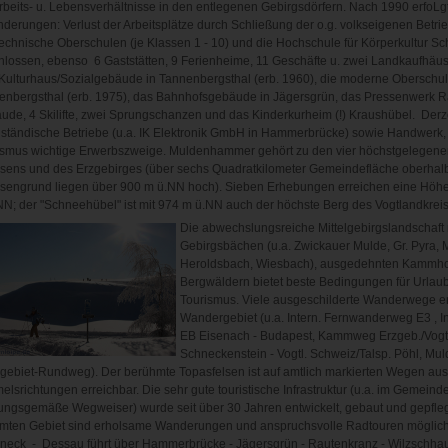
rbeits- u. Lebensverhältnisse in den entlegenen Gebirgsdörfern. Nach 1990 erfoL
derungen: Verlust der Arbeitsplätze durch Schließung der o.g. volkseigenen Betrie
echnische Oberschulen (je Klassen 1 - 10) und die Hochschule für Körperkultur 
hlossen, ebenso 6 Gaststätten, 9 Ferienheime, 11 Geschäfte u. zwei Landkaufhäu
Kulturhaus/Sozialgebäude in Tannenbergsthal (erb. 1960), die moderne Oberschul
enbergsthal (erb. 1975), das Bahnhofsgebäude in Jägersgrün, das Pressenwerk R
de, 4 Skilifte, zwei Sprungschanzen und das Kinderkurheim (!) Kraushübel. Derze
lständische Betriebe (u.a. IK Elektronik GmbH in Hammerbrücke) sowie Handwerk, 
ismus wichtige Erwerbszweige. Muldenhammer gehört zu den vier höchstgelege
sens und des Erzgebirges (über sechs Quadratkilometer Gemeindefläche oberhalb
sengrund liegen über 900 m ü.NN hoch). Sieben Erhebungen erreichen eine Höhe
NN; der "Schneehübel" ist mit 974 m ü.NN auch der höchste Berg des Vogtla
Die abwechslungsreiche Mittelgebirgslandschaft 
Gebirgsbächen (u.a. Zwickauer Mulde, Gr. Pyra, 
Heroldsbach, Wiesbach), ausgedehnten Kammhoc
Bergwäldern bietet beste Bedingungen für Urlau
Tourismus. Viele ausgeschilderte Wanderwege er
Wandergebiet (u.a. Intern. Fernwanderweg E3 , 
EB Eisenach - Budapest, Kammweg Erzgeb./Vog
Schneckenstein - Vogtl. Schweiz/Talsp. Pöhl, Mu
gebiet-Rundweg). Der berühmte Topasfelsen ist auf amtlich markierten Wegen aus
lsrichtungen erreichbar. Die sehr gute touristische Infrastruktur (u.a. im Gemeind
ungsgemäße Wegweiser) wurde seit über 30 Jahren entwickelt, gebaut und gepfleg
mten Gebiet sind erholsame Wanderungen und anspruchsvolle Radtouren möglic
neck - Dessau führt über Hammerbrücke - Jägersgrün - Rautenkranz - Wilzschha