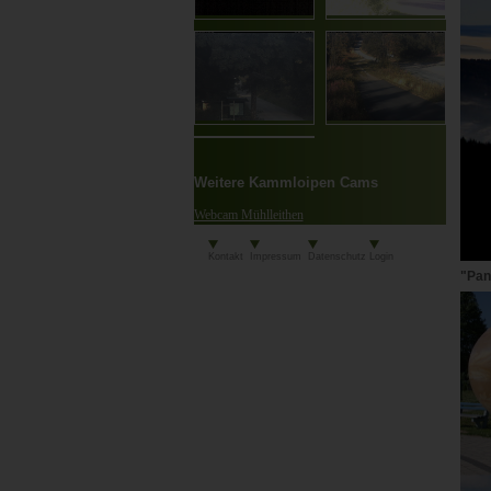
Weitere Kammloipen Cams
Webcam Mühlleithen
Kontakt
Impressum
Datenschutz
Login
"Pan