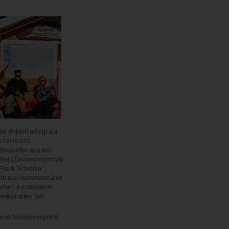
 Anfahrt erfolgt auf
m Ortsschild
tersportler aus den
eßler (Tannenbergsthal)
 Frank Schröder
ardt aus Hammerbrücke
ischen Kombination
Wettkämpfen; bei
 und Tannenbergsthal