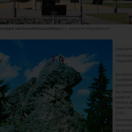
etenpark und Raumfahrtausstellung
im 1. deutschen Raumfahrerort
Naturden
mit Felse
Topashöh
Der bizza
Topasfelse
geologisc
Zur Gewi
wurde im 1
Felsens a
Zeche "Kö
1797).
Die weing
Schnecken
Verwendun