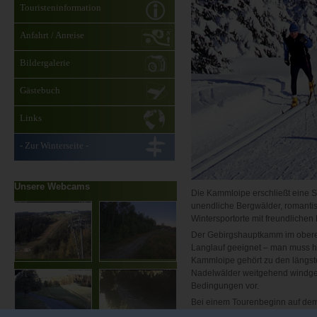
Touristeninformation
Anfahrt / Anreise
Bildergalerie
Gästebuch
Links
- Zur Winterseite -
Unsere Webcams
Die Kammloipe erschließt eine S
unendliche Bergwälder, romant
Wintersportorte mit freundliche
Der Gebirgshauptkamm im oberen
Langlauf geeignet – man muss hie
Kammloipe gehört zu den längste
Nadelwälder weitgehend windges
Bedingungen vor.
Bei einem Tourenbeginn auf de
Kreisverkehr, 200 m entfernt v