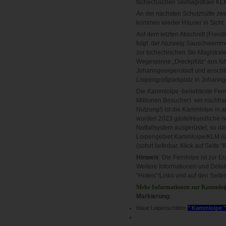
tschechischen Skimagistrale KLM
An der nächsten Schutzhütte zwei
kommen wieder Häuser in Sicht: W
Auf dem letzten Abschnitt (Freis
folgt der Abzweig Sauschwemme 
zur tschechischen Ski-Magistrale
Wegespinne „Dreckpfütz“ aus fü
Johanngeorgenstadt und anschlie
Loipengroßparkplatz in Johanng
Die Kammloipe -beliebteste Fernl
Millionen Besucher) ein nachhal
Nutzung!) ist die Kammloipe in a
wurden 2023 gästefreundliche ne
Notfallsystem ausgerüstet, so da
Loipengebiet Kammloipe/KLM (übe
(sofort lieferbar, Klick auf Seite
Hinweis
: Die Fernloipe ist zur
Weitere Informationen und Detail
"Hotels"/Links und auf den Seit
Mehr Informationen zur Kammloipe
Markierung:
blaue Loipenschilder
" Kammloipe "