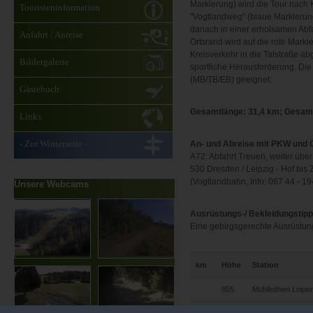
Markierung) wird die Tour nach K
Touristeninformation
"Vogtlandweg" (blaue Markierun
danach in einer erholsamen Abf
Anfahrt / Anreise
Ortsrand wird auf die rote Mark
Kreisverkehr in die Talstraße ab
Bildergalerie
sportliche Herausforderung. Die
(MB/TB/EB) geeignet.
Gästebuch
Gesamtlänge: 31,4 km; Gesam
Links
- Zur Winterseite -
An- und Abreise mit PKW und
A72: Abfahrt Treuen, weiter übe
530 Dresden / Leipzig - Hof bis 
(Vogtlandbahn, Info: 067 44 - 19
Unsere Webcams
Ausrüstungs-/ Bekleidungstip
Eine gebirgsgerechte Ausrüstung i
km
Höhe
Station
855
Mühlleithen Loipe