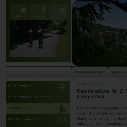
Startseite
Facebook
X
Johanngeorgenstadt
Carlsfeld/E
Sie befinden sich hier:
Die Kammloipe
Kammradtour Nr. 2: M
Klingenthal
Die Kammloipe - mehr Infos
Kammradtouren
Der beliebte Radweg (guter Zus
zunächst leicht abfallend zum 
Muldenberg - Klingenthal, dies
Karten zur Kammloipe
entlang der Kammloipentrasse b