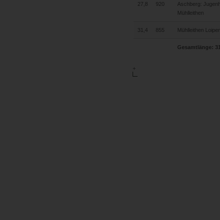
27,8
920
Aschberg: Jugenhe
Mühlleithen
31,4
855
Mühlleithen Loip
Gesamtlänge: 3
+